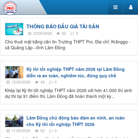
THÔNG BÁO ĐẤU GIÁ TÀI SẢN
23/06/2026
62
0
Cho thuê mặt bằng căn tin Trường THPT Pro. Đia chỉ: Krănggọ -
xã Quảng Lập –tỉnh Lâm Đồng
Kỳ thi tốt nghiệp THPT năm 2026 tại Lâm Đồng
diễn ra an toàn, nghiêm túc, đúng quy chế
12/06/2026
49
0
Khép lại Kỳ thi tốt nghiệp THPT năm 2026 với hơn 41.000 thí sinh
dự thi tại 91 điểm thi, Lâm Đồng đã hoàn thành một kỳ...
Lâm Đồng chủ động bảo đảm an ninh, an toàn
cho Kỳ thi tốt nghiệp THPT 2026
11/06/2026
52
0